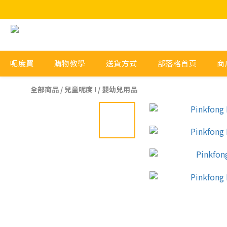
呢度買
購物教學
送貨方式
部落格首頁
商
全部商品
/
兒童呢度 !
/
嬰幼兒用品