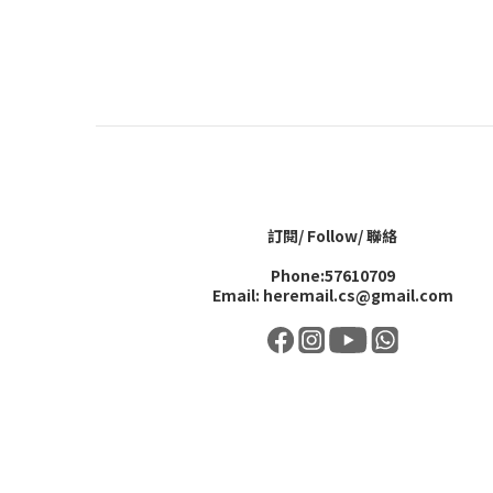
訂閱/ Follow/ 聯絡
Phone:57610709
Email: heremail.cs@gmail.com