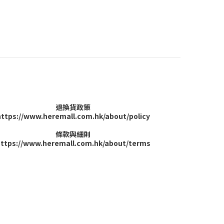
退換貨政策
https://www.heremall.com.hk/about/policy
條款與細則
ttps://www.heremall.com.hk/about/terms