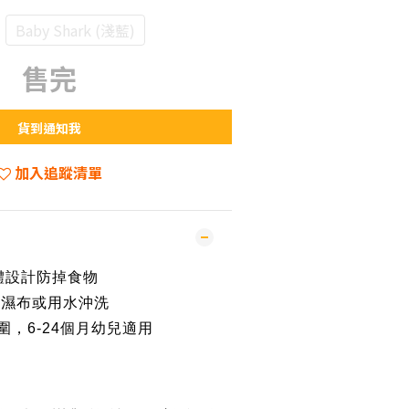
Baby Shark (淺藍)
售完
貨到通知我
加入追蹤清單
立體設計防掉食物
用濕布或用水沖洗
圍，6-24個月幼兒適用