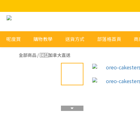
呢度買
購物教學
送貨方式
部落格首頁
商
全部商品
/
🇨🇦加拿大直送