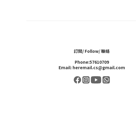
訂閱/ Follow/ 聯絡
Phone:57610709
Email: heremail.cs@gmail.com