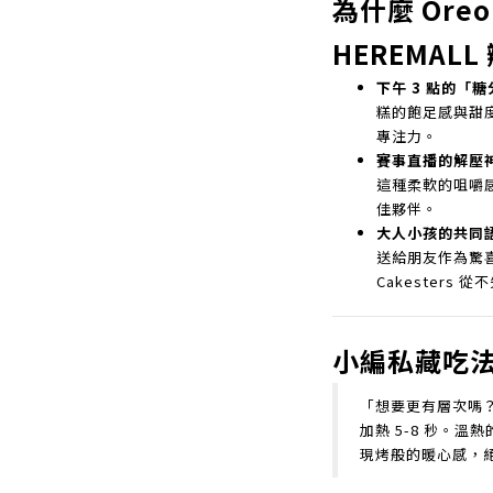
為什麼 Oreo 
HEREMAL
下午 3 點的「
糕的飽足感與甜
專注力。
賽事直播的解壓
這種柔軟的咀嚼
佳夥伴。
大人小孩的共同
送給朋友作為驚
Cakesters 從
小編私藏吃法 (
「想要更有層次嗎？試
加熱 5-8 秒。
現烤般的暖心感，