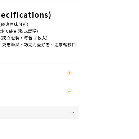
cifications)
l (經典原味可可)
ack Cake (軟式蛋糕)
 (獨立包裝，每包 2 枚入)
eo 死忠粉絲、巧克力愛好者、追求鬆軟口