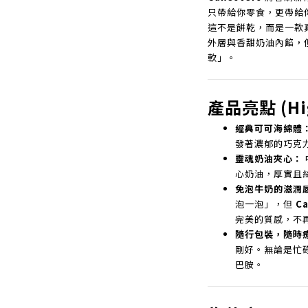
只帶給你零食，更帶給
這不是餅乾，而是一款
外層與香甜奶油內餡，
軟」。
產品亮點 (Hig
經典可可海綿體
發著濃郁的巧克
靈魂奶油夾心：
心奶油，厚實且
免泡牛奶的滋潤
泡一泡」，但
Ca
完美的質感，不
隨行包裝，隨時
剛好。無論是忙
巴胺。