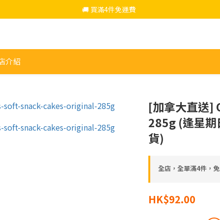
🚚 買滿4件免運費  
🚚 買滿4件免運費  
仲可以去HerePrice加購超抵貨品
🚚 買滿4件免運費  
店介紹
[加拿大直送] 
285g (逢星
貨)
全店，全單滿4件，免
HK$92.00