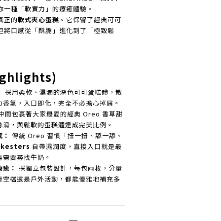
你一種「軟實力」的療癒體驗。
真正的
軟式夾心蛋糕
。它保留了經典可可
但將口感從「酥脆」進化到了「極致鬆
hlights)
：
採用柔軟、濕潤的深色可可蛋糕體，散
力香氣，入口即化，完全不必擔心掉屑。
中間包裹著大家最愛的經典 Oreo 香草甜
絲滑，與鬆軟的蛋糕體達成完美比例。
感：
傳統 Oreo 習慣「扭一扭、舔一舔、
kesters
自帶濕潤度，直接入口就是最
再需要尋找牛奶。
療癒：
採獨立包裝設計，每包兩枚，分量
碌空檔還是戶外活動，都能優雅地補充多