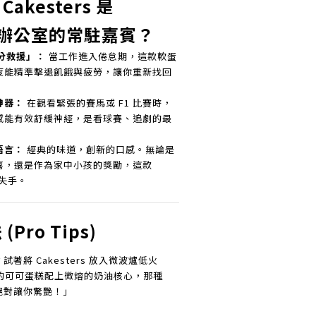
Cakesters 是
L 辦公室的常駐嘉賓？
糖分救援」：
當工作進入倦怠期，這款軟蛋
度能精準擊退飢餓與疲勞，讓你重新找回
神器：
在觀看緊張的賽馬或 F1 比賽時，
感能有效舒緩神經，是看球賽、追劇的最
語言：
經典的味道，創新的口感。無論是
喜，還是作為家中小孩的獎勵，這款
不失手。
Pro Tips)
著將 Cakesters 放入微波爐低火
溫熱的可可蛋糕配上微熔的奶油核心，那種
絕對讓你驚艷！」