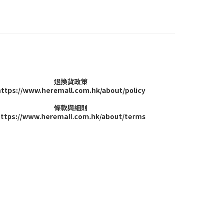
退換貨政策
https://www.heremall.com.hk/about/policy
條款與細則
ttps://www.heremall.com.hk/about/terms