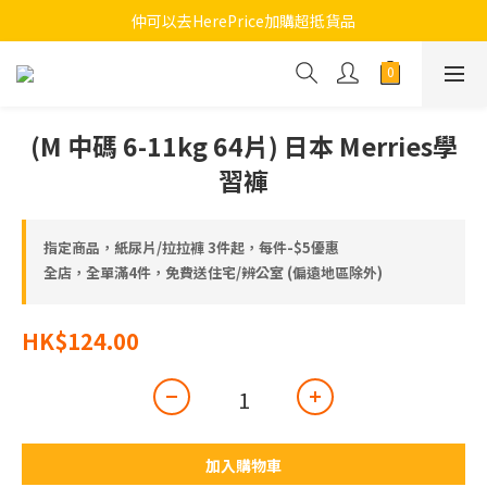
🚚 買滿4件免運費  
仲可以去HerePrice加購超抵貨品
🚚 買滿4件免運費  
(M 中碼 6-11kg 64片) 日本 Merries學
習褲
指定商品，紙尿片/拉拉褲 3件起，每件-$5優惠
全店，全單滿4件，免費送住宅/辨公室 (偏遠地區除外)
HK$124.00
加入購物車