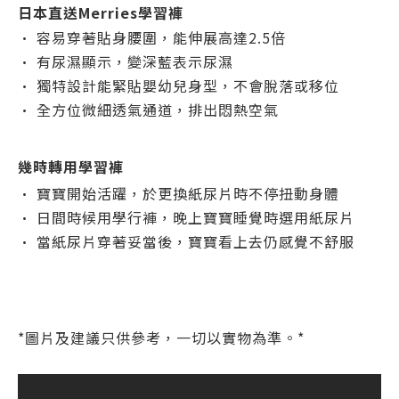
日本直送Merries學習褲
• 容易穿著貼身腰圍，能伸展高達2.5倍
• 有尿濕顯示，變深藍表示尿濕
• 獨特設計能緊貼嬰幼兒身型，不會脫落或移位
• 全方位微細透氣通道，排出悶熱空氣
幾時轉用學習褲
• 寶寶開始活躍，於更換紙尿片時不停扭動身體
• 日間時候用學行褲，晚上寶寶睡覺時選用紙尿片
• 當紙尿片穿著妥當後，寶寶看上去仍感覺不舒服
*圖片及建議只供參考，一切以實物為準。*