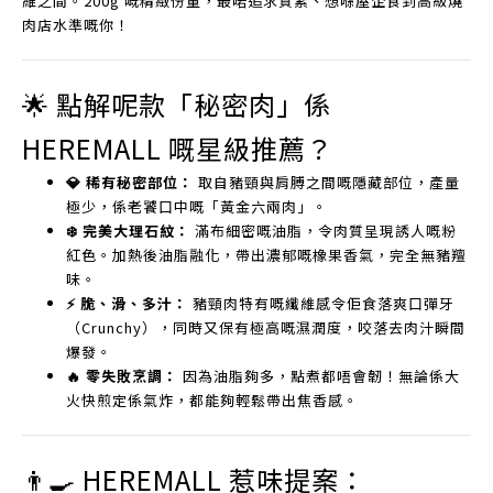
維之間。200g 嘅精緻份量，最啱追求質素、想喺屋企食到高級燒
肉店水準嘅你！
🌟 點解呢款「秘密肉」係
HEREMALL 嘅星級推薦？
💎 稀有秘密部位：
取自豬頸與肩膊之間嘅隱藏部位，產量
極少，係老饕口中嘅「黃金六兩肉」。
❄️ 完美大理石紋：
滿布細密嘅油脂，令肉質呈現誘人嘅粉
紅色。加熱後油脂融化，帶出濃郁嘅橡果香氣，完全無豬羶
味。
⚡ 脆、滑、多汁：
豬頸肉特有嘅纖維感令佢食落爽口彈牙
（Crunchy），同時又保有極高嘅濕潤度，咬落去肉汁瞬間
爆發。
🔥 零失敗烹調：
因為油脂夠多，點煮都唔會韌！無論係大
火快煎定係氣炸，都能夠輕鬆帶出焦香感。
👨‍🍳 HEREMALL 惹味提案：