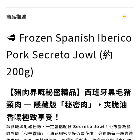
商品描述
🥩 Frozen Spanish Iberico
Pork Secreto Jowl (約
200g)
【豬肉界嘅秘密精品】西班牙黑毛豬
頸肉 — 隱藏版「秘密肉」，爽脆油
香嘅極致享受！
識食嘅黑毛豬粉絲，一定會搵呢款
Secreto Jowl
！佢被譽為豬
肉界嘅「和牛霜降」，油花細密到好似雪花咁，分布喺每一絲肉纖