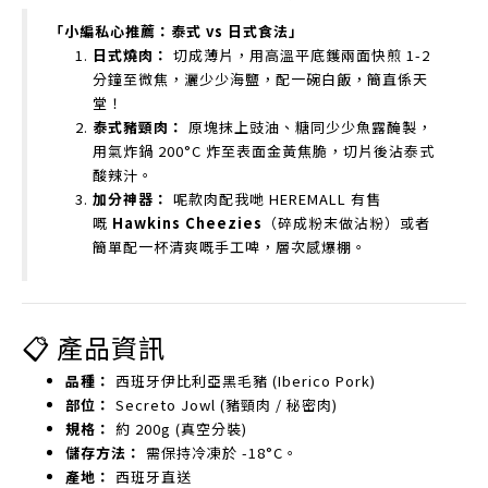
「小編私心推薦：泰式 vs 日式食法」
日式燒肉：
切成薄片，用高溫平底鑊兩面快煎 1-2
分鐘至微焦，灑少少海鹽，配一碗白飯，簡直係天
堂！
泰式豬頸肉：
原塊抹上豉油、糖同少少魚露醃製，
用氣炸鍋 200°C 炸至表面金黃焦脆，切片後沾泰式
酸辣汁。
加分神器：
呢款肉配我哋 HEREMALL 有售
嘅
Hawkins Cheezies
（碎成粉末做沾粉）或者
簡單配一杯清爽嘅手工啤，層次感爆棚。
📋 產品資訊
品種：
西班牙伊比利亞黑毛豬 (Iberico Pork)
部位：
Secreto Jowl (豬頸肉 / 秘密肉)
規格：
約 200g (真空分裝)
儲存方法：
需保持冷凍於 -18°C。
產地：
西班牙直送