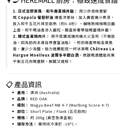
1. 日式吉野家風—和牛壽喜燒丼飯：
用少許我哋賣緊
嘅
Coppola 葡萄籽油
爆香洋蔥絲，加入壽喜燒汁煮滾，
放入和牛五花片煠至剛熟（約5-8秒）。鋪喺熱辣辣嘅白飯
上面，和牛嘅油香滲入飯粒，簡直係奢華版嘅靈魂丼飯！
2. 韓式金黃燒肉片：
用平底鑊或燒肉機大火盲煎（不需放
油，因為肋肉本身自帶豐富油脂），煎到兩面帶點金黃焦
香，灑少少海鹽。極力推薦配搭一杯冰凍嘅
Château La
Hargue Moelleux 波爾多半甜白酒
，微甜嘅酒體能完美
平衡五花肉嘅豐腴，解膩又提鮮！
📋 產品資訊
產地：
澳洲 (Australia)
品牌：
RED OAK
級別：
Wagyu Beef MB 4-7 (Marlbing Score 4-7)
部位：
Short Plate / Flank (五花肋肉)
規格：
約 200g (真空急凍盒裝)
儲存方法：
需保持冷凍於 -18°C。