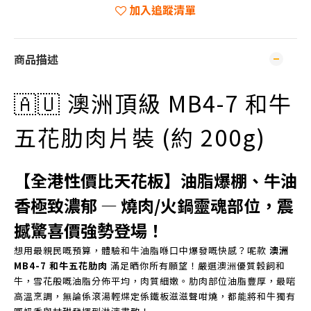
加入追蹤清單
商品描述
🇦🇺 澳洲頂級 MB4-7 和牛
五花肋肉片裝 (約 200g)
【全港性價比天花板】油脂爆棚、牛油
香極致濃郁 — 燒肉/火鍋靈魂部位，震
撼驚喜價強勢登場！
想用最親民嘅預算，體驗和牛油脂喺口中爆發嘅快感？呢款
澳洲
MB4-7 和牛五花肋肉
滿足晒你所有願望！嚴選澳洲優質穀飼和
牛，雪花般嘅油脂分佈平均，肉質細嫩。肋肉部位油脂豐厚，最啱
高溫烹調，無論係滾湯輕煠定係鐵板滋滋聲咁燒，都能將和牛獨有