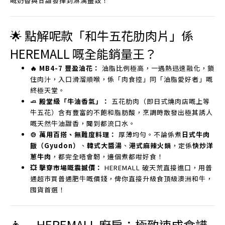
嘅奶香與甘甜發揮到淋漓盡致！
🌟 點解呢款「和牛五花肋肉片」係
HEREMALL 嘅全能銷量王？
🔥 MB4-7 豐盈油花：
油脂比例極高，一遇熱迅速融化，鎖
住肉汁，入口滑溜順喉，係「肉食控」同「油脂愛好者」嘅
終極天堂。
🧈 殿堂級「牛油香氣」：
五花肋肉（即日式燒肉店嘅上等
牛五花）含有豐富的不飽和脂肪酸，烹調時散發出極其誘人
嘅天然牛油甜香，聞到都流口水。
🍲 萬用百搭、無難度料理：
厚薄均勻。不論係煮
日式牛肉
飯（Gyudon）
、
韓式大醬湯
、
港式麻辣火鍋
，定係
快炒洋
蔥牛肉
，都完全唔會韌，邊個煮都咁好食！
💥 擊穿市場嘅震撼價：
HEREMALL 破天荒直接進口，用普
通超市買普通肥牛嘅價錢，俾你直接升級食頂級澳洲和牛，
囤貨首選！
👩‍🍳 HEREMALL 廚房：極致速成食譜