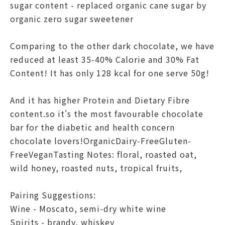
sugar content - replaced organic cane sugar by
organic zero sugar sweetener
Comparing to the other dark chocolate, we have
reduced at least 35-40% Calorie and 30% Fat
Content! It has only 128 kcal for one serve 50g!
And it has higher Protein and Dietary Fibre
content.so it's the most favourable chocolate
bar for the diabetic and health concern
chocolate lovers!OrganicDairy-FreeGluten-
FreeVeganTasting Notes: floral, roasted oat,
wild honey, roasted nuts, tropical fruits,
Pairing Suggestions:
Wine - Moscato, semi-dry white wine
Spirits - brandy, whiskey