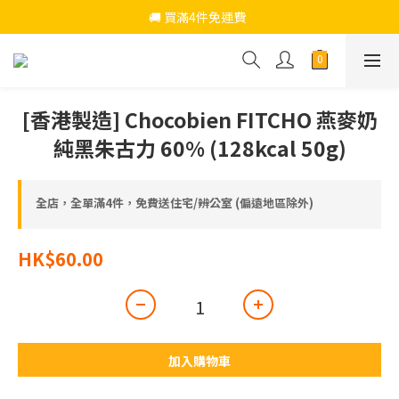
🚚 買滿4件免運費  
🚚 買滿4件免運費  
仲可以去HerePrice加購超抵貨品
🚚 買滿4件免運費  
[香港製造] Chocobien FITCHO 燕麥奶
純黑朱古力 60% (128kcal 50g)
全店，全單滿4件，免費送住宅/辨公室 (偏遠地區除外)
HK$60.00
加入購物車